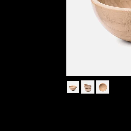
Это описание товара. Здес
подробнее: напишите о раз
любых других важных мом