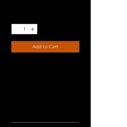
Price
UAH 45.00
Quantity
*
Add to Cart
Это описание товара. Здесь 
вы можете рассказать о 
товаре подробнее: 
напишите о размерах, 
материалах, уходе и любых 
других важных моментах.
О ТОВАРЕ
Это информация о товаре.