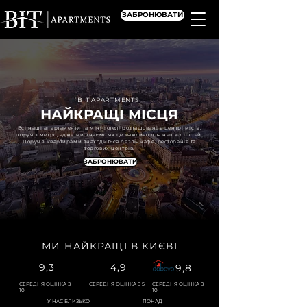
ЗАБРОНЮВАТИ
BIT APARTMENTS
НАЙКРАЩІ МІСЦЯ
Всі наші апартаменти та міні-готелі розташовані в центрі міста,
поруч з метро, адже ми знаємо як це важливо для наших гостей.
Поруч з квартирами знаходиться безліч кафе, ресторанів та
торгових центрів.
ЗАБРОНЮВАТИ
МИ НАЙКРАЩІ В КИЄВІ
9,3
4,9
9,8
СЕРЕДНЯ ОЦІНКА З
СЕРЕДНЯ ОЦІНКА З 5
СЕРЕДНЯ ОЦІНКА З
10
10
У НАС БЛИЗЬКО
ПОНАД