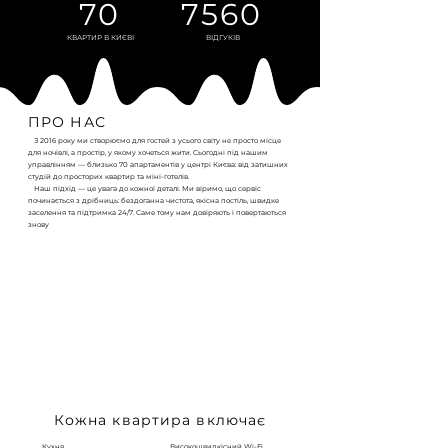
70
7560
КВАРТИР В КИЄВІ
ВІДГУКІВ
ПРО НАС
З 2016 року ми створюємо для гостей з усього світу не просто місце
для ночівлі, а простір, у якому хочеться жити. Сьогодні під нашим
управлінням — близько 70 апартаментів у центрі Києва: від затишних
студій до просторих квартир та міні-готелів.
Наш підхід — це увага до кожної деталі. Ми віримо, що сервіс
починається з дрібниць: бездоганна чистота, якісна постіль, швидке
заселення та підтримка 24/7. Саме тому нам довіряють і повертаються
знову
Кожна квартира включає
Кухня
Високошвидкісний Wi-Fi