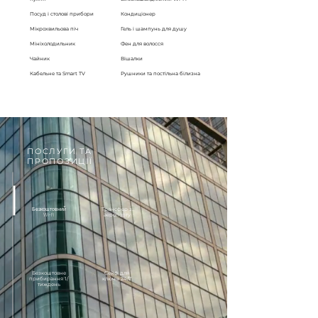
Посуд і столові прибори
Кондиціонер
Мікрохвильова піч
Гель і шампунь для душу
Мініхолодильник
Фен для волосся
Чайник
Вішалки
Кабельне та Smart TV
Рушники та постільна білизна
ПОСЛУГИ ТА
ПРОПОЗИЦІЇ
Безкоштовний
Трансфер з
Wi-Fi
аеропорту
Безкоштовне
Сейф
для
прибирання 1/
ключів 24/7
тиждень