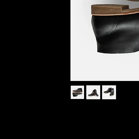
Это описание товара. Здес
подробнее: напишите о раз
любых других важных мом