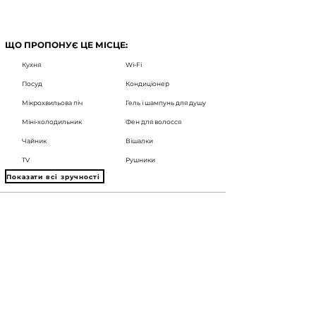
ЩО ПРОПОНУЄ ЦЕ МІСЦЕ:
Кухня
Wi-Fi
Посуд
Кондиціонер
Мікрохвильова піч
Гель і шампунь для душу
Міні-холодильник
Фен для волосся
Чайник
Вішалки
TV
Рушники
Показати всі зручності