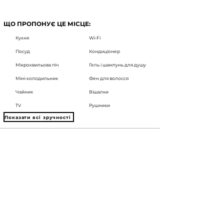
ЩО ПРОПОНУЄ ЦЕ МІСЦЕ:
Кухня
Wi-Fi
Посуд
Кондиціонер
Мікрохвильова піч
Гель і шампунь для душу
Міні-холодильник
Фен для волосся
Чайник
Вішалки
TV
Рушники
Показати всі зручності