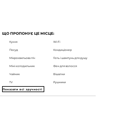
ЩО ПРОПОНУЄ ЦЕ МІСЦЕ:
Кухня
Wi-Fi
Посуд
Кондиціонер
Мікрохвильова піч
Гель і шампунь для душу
Міні-холодильник
Фен для волосся
Чайник
Вішалки
TV
Рушники
Показати всі зручності