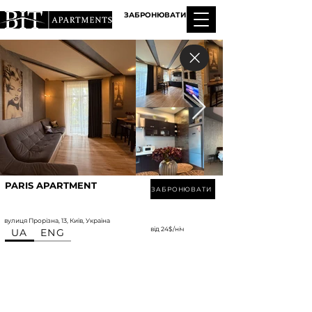
ЗАБРОНЮВАТИ
PARIS APARTMENT
ЗАБРОНЮВАТИ
вулиця Прорізна, 13, Київ, Україна
від 24$/ніч
UA
ENG