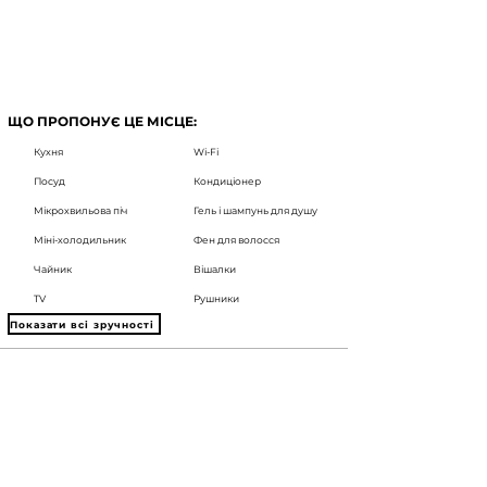
ЩО ПРОПОНУЄ ЦЕ МІСЦЕ:
Кухня
Wi-Fi
Посуд
Кондиціонер
Мікрохвильова піч
Гель і шампунь для душу
Міні-холодильник
Фен для волосся
Чайник
Вішалки
TV
Рушники
Показати всі зручності