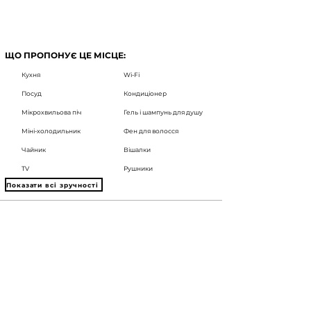
ЩО ПРОПОНУЄ ЦЕ МІСЦЕ:
Кухня
Wi-Fi
Посуд
Кондиціонер
Мікрохвильова піч
Гель і шампунь для душу
Міні-холодильник
Фен для волосся
Чайник
Вішалки
TV
Рушники
Показати всі зручності